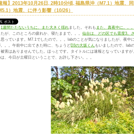
速報】2013年10月26日, 2時10分頃, 福島県沖（M7.1）地震、同
M5.1）地震、に伴う影響（10/26）
1週間たたないうちに、また大きく揺れ
ました。それも
また、真夜中に。。
したが、このところの疲れか、寝たままで。。。
仙台は、どの区でも震度3。
と思っています。M7.1でしたので。。。labのことが気になりましたが、夜
が。。。午前中に出てきた時に、ちょうど
D3の大坂くん
もいましたので、la
も被害はありませんでした。ほっとです。タイトルには速報となっていますが
のは、今日が土曜日ということで、お許し下さい。。。