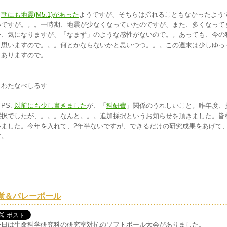
朝にも地震(M5.1)があった
ようですが、そちらは揺れることもなかったよう
いですが。。。一時期、地震が少なくなっていたのですが、また、多くなって
か、気になりますが、「なまず」のような感性がないので。。あっても、今の
と思いますので。。。何とかならないかと思いつつ。。。この週末は少しゆっ
もありますので。
わたなべしるす
PS.
以前にも少し書きました
が、「
科研費
」関係のうれしいこと。昨年度、
採択でしたが、。。。なんと。。。追加採択というお知らせを頂きました。皆
いました。今年を入れて、2年半ないですが、できるだけの研究成果をあげて、
す。
煮＆バレーボール
今日は生命科学研究科の研究室対抗のソフトボール大会がありました。