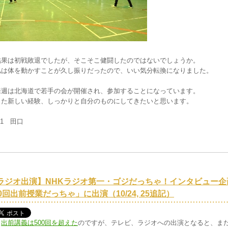
結果は初戦敗退でしたが、そこそこ健闘したのではないでしょうか。
私は体を動かすことが久し振りだったので、いい気分転換になりました。
来週は北海道で若手の会が開催され、参加することになっています。
また新しい経験、しっかりと自分のものにしてきたいと思います。
M1 田口
ラジオ出演】NHKラジオ第一・ゴジだっちゃ！インタビュー
00回出前授業だっちゃ」に出演（10/24, 25追記）
出前講義は500回を超えた
のですが、テレビ、ラジオへの出演となると、ま