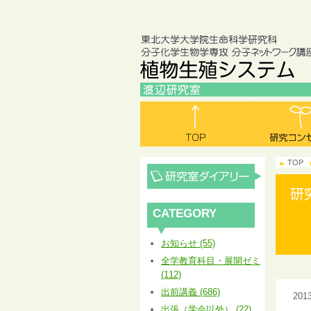
TOP
CATEGORY
お知らせ (55)
全学教育科目・展開ゼミ
(112)
出前講義 (686)
20
出張（学会以外） (22)