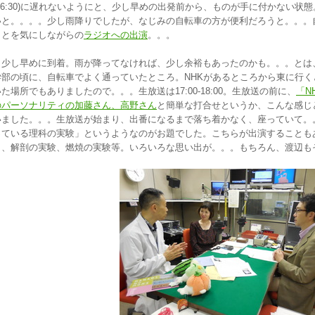
(16:30)に遅れないようにと、少し早めの出発前から、ものが手に付かない状
いと。。。。少し雨降りでしたが、なじみの自転車の方が便利だろうと。。。
ことを気にしながらの
ラジオへの出演
。。。
少し早めに到着。雨が降ってなければ、少し余裕もあったのかも。。。とは
学部の頃に、自転車でよく通っていたところ。NHKがあるところから東に行
いた場所でもありましたので。。。生放送は17:00-18:00。生放送の前に、
「N
のパーソナリティの加藤さん、高野さん
と簡単な打合せというか、こんな感じ
いました。。。生放送が始まり、出番になるまで落ち着かなく、座っていて。
っている理科の実験」というようなのがお題でした。こちらが出演することも
ら、解剖の実験、燃焼の実験等。いろいろな思い出が。。。もちろん、渡辺も