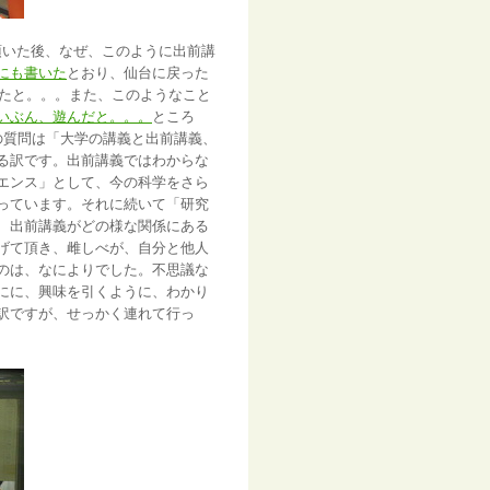
頂いた後、なぜ、このように出前講
にも書いた
とおり、仙台に戻った
ったと。。。また、このようなこと
いぶん、遊んだと。。。
ところ
の質問は「大学の講義と出前講義、
る訳です。出前講義ではわからな
エンス」として、今の科学をさら
っています。それに続いて「研究
、出前講義がどの様な関係にある
げて頂き、雌しべが、自分と他人
のは、なによりでした。不思議な
にに、興味を引くように、わかり
訳ですが、せっかく連れて行っ