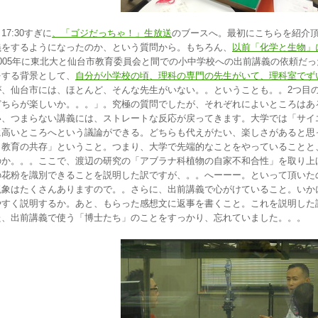
7:30すぎに
、「ゴジだっちゃ！」生放送
のブースへ。最初にこちらを紹介
義をするようになったのか、という質問から。もちろん、
以前「化学と生物」
2005年に東北大と仙台市教育委員会と間での小中学校への出前講義の依頼だ
をする背景として、
自分が小学校の頃、理科の専門の先生がいて、理科室でず
が、仙台市には、ほとんど、そんな先生がいない。。ということも。。2つ目
どちらが楽しいか。。。」。究極の質問でしたが、それぞれによいところはあ
い、つまらない講義には、ストレートな反応が戻ってきます。大学では「サイ
に高いところへという議論ができる。どちらも代えがたい、楽しさがあると思
と教育の共存」ということ。つまり、大学で先端的なことをやっていることと
のか。。。ここで、渡辺の研究の「アブラナ科植物の自家不和合性」を取り上
の花粉を識別できることを説明した訳ですが、。。へーーー。といって頂いた
現象はたくさんありますので。。さらに、出前講義で心がけていること。いか
やすく説明するか。あと、もらった感想文に返事を書くこと。これを説明した
た、出前講義で使う「博士たち」のことをすっかり、忘れていました。。。