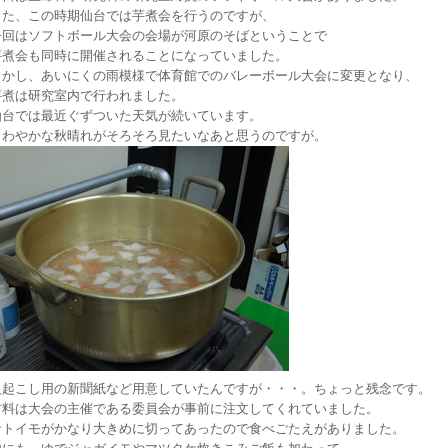
また、この時期仙台では芋煮会を行うのですが、
今回はソフトボール大会の会場が河原のそばということで
芋煮会も同時に開催されることになっていました。
しかし、あいにくの雨模様で体育館でのバレーボール大会に変更となり、
芋煮は研究室内で行われました。
仙台では最近ぐずついた天気が続いています。
さわやかな秋晴れがそろそろ見たいなあと思うのですが。
火起こし用の新聞紙など用意していたんですが・・・。ちょっと残念です。
材料は大会の主催である委員会が事前に注文してくれていました。
サトイモがかなり大きめに切ってあったので食べごたえがありました。