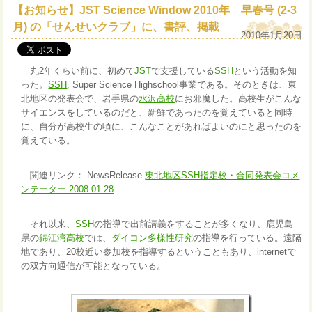
【お知らせ】JST Science Window 2010年 早春号 (2-3
月) の「せんせいクラブ」に、書評、掲載
2010年1月20日
丸2年くらい前に、初めて
JST
で支援している
SSH
という活動を知
った。
SSH
, Super Science Highschool事業である。そのときは、東
北地区の発表会で、岩手県の
水沢高校
にお邪魔した。高校生がこんな
サイエンスをしているのだと、新鮮であったのを覚えていると同時
に、自分が高校生の頃に、こんなことがあればよいのにと思ったのを
覚えている。
関連リンク： NewsRelease
東北地区SSH指定校・合同発表会コメ
ンテーター 2008.01.28
それ以来、
SSH
の指導で出前講義をすることが多くなり、鹿児島
県の
錦江湾高校
では、
ダイコン多様性研究
の指導を行っている。遠隔
地であり、20校近い参加校を指導するということもあり、internetで
の双方向通信が可能となっている。