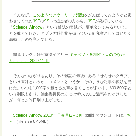
そんな折、
このようなアウトリーチ活動
をがんばってみようかと思
わせてくれた
JST
の
SSH
の担当者の方から、
JST
が発行している
「
Science Window
」という雑誌の表紙が、葉ボタンであるというこ
とを教えて頂き、アブラナ科作物を扱っている研究者としてはいたく
感動したのを覚えている。
関連リンク：研究室ダイアリー
キャベツ・多様性・人のつなが
り。。。。 2009.11.18
そんなつながりもあり、その雑誌の最後にある「せんせいクラブ」
という書評というか、コメントというか、そのような記事の依頼を受
けた。いつも1,000字を超える文章を書くことが多い中、600-800字と
いう制限もあり、編集委員長の方にはずいぶんご迷惑をおかけした
が、何とか昨日刷り上がった。
Science Window 2010年 早春号(2－3月)
pdf版 ダウンロードは
こち
ら
（file size 8.45MB）