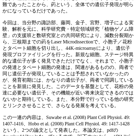
難であったことから、葯という、全体での遺伝子発現が明ら
かになっているだけであった。
今回は、当分野の諏訪部、藤岡、金子、宮野、増子による実
験、解析を元に、科学研究費・特定領域研究「植物ゲノム障
壁」の支援班と数研究室との共同研究により、減数分裂期か
ら、三核期までの葯をLaser Microdissectionで、小胞子／花粉
とタペート細胞を切り出し、44K-microarrayにより、遺伝子
発現プロファイリングを行った。新規な細胞、ステージ特異
的な遺伝子が多く発見できただけでなく、それまで、小胞子
の発達とタペート細胞の発達は、関連があるものの、両者で
同じ遺伝子が発現していることは予想されていなかったの
が、発育初期には、かなりの遺伝子が、両者で同調している
ことを新規に発見した。このデータを基盤として、花粉の発
達に必要ない遺伝子、その機能が近い将来決定できるのでは
ないかと期待している。また、本分野で行っている他の研究
とリンクさせることで、さらなる発展を考えている。
この一連の内容は、Suwabe et al. (2008) Plant Cell Physiol. 49:
1407-1416、Hobo et al. (2008) Plant Cell Physiol. 49: 1417-1428
という、2つの論文として発表した。本論文は、pdfの