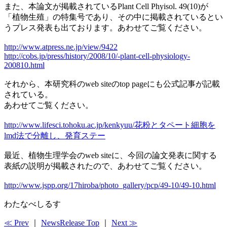
また、本論文が掲載されているPlant Cell Phyisol. 49(10)が
「植物生殖」の特集号であり、その中に掲載されているとい
うプレス発表も出ております。あわせてご覧ください。
http://www.atpress.ne.jp/view/9422
http://cobs.jp/press/history/2008/10/-plant-cell-physiology-
200810.html
それから、本研究科のweb siteのtop pageにも公式記事が記載
されている。
あわせてご覧ください。
http://www.lifesci.tohoku.ac.jp/kenkyuu/花粉とタペート細胞を
lmd法で分離し、発育ステー
最近、植物生理学会のweb siteに、今回の論文発表に関する
表紙の説明が掲載されたので、あわせてご覧ください。
http://www.jspp.org/17hiroba/photo_gallery/pcp/49-10/49-10.html
わたなべしるす
≪ Prev
｜
NewsRelease Top
｜
Next ≫