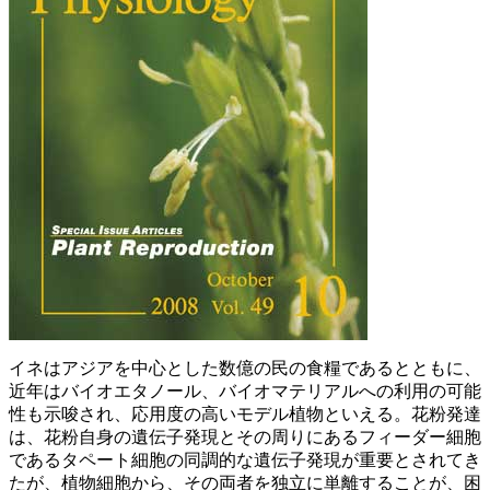
イネはアジアを中心とした数億の民の食糧であるとともに、
近年はバイオエタノール、バイオマテリアルへの利用の可能
性も示唆され、応用度の高いモデル植物といえる。花粉発達
は、花粉自身の遺伝子発現とその周りにあるフィーダー細胞
であるタペート細胞の同調的な遺伝子発現が重要とされてき
たが、植物細胞から、その両者を独立に単離することが、困