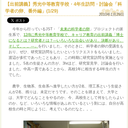
【出前講義】秀光中等教育学校・4年生訪問・討論会「科
学者の卵、番外編」(1/29)
2010年1月29日
今年から行っているJST・「
未来の科学者の卵
」プロジェクトの派
生系で、
12/8に秀光中等教育学校で、キャリア教育の出前講義「博士
になるとは？研究者とは？---いろいろな出会いがあり、決断があり、
そして。。。---」
を行いました。そのときに、科学者の卵の受講生も
おり、ぜひ、研究室訪問をしたいというリクエストをもらいました。
渡辺が多忙であったこともあり、この時期に研究室訪問を実施となり
ました。5名の生徒さんの方が、3hrほど、研究室見学、討論会を行い
ました。中高一貫であることから、高校1年に相当する4年生の方々
でした。
農学、生物系、生命系へ進学したい方が2名、理工系という生徒さ
んが2名、残りは、未定だそうです。そのことを踏まえて、大学と
は、大学でどんなことをやるのか、今、高校生として何をしたらよい
のか、など、いろいろな情報があふれているという割には、自分が高
校生の時と同じように、考えているのだなと。。。