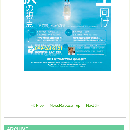
≪ Prev
｜
NewsRelease Top
｜
Next ≫
ARCHIVE