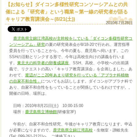
【お知らせ】ダイコン多様性研究コンソーシアムとの共
催による「研究者」という職業～第一線の研究者が語る
キャリア教育講演会～(8/21(土))
2010年7月28日
鹿児島県立錦江湾高校が主幹校をしている「ダイコン多様性研究コ
ンソーシアム」研究
の夏の研究発表会が8/18-20で行われ、運営指導
委員を行っていることから、今年の夏も、鹿児島へ伺います。この
SSHの活動とリンクする形で、今年は高校生向けの講義を行いま
す。
東北大の科学者の卵養成講座
、SSH、高校、小学校への出前講
義で、リクエストの高い「キャリア教育講演会」を企画しました。あ
わせて、
渡辺がここ20年あまり研究を行っている「アブラナ科植物
の自家不和合性」
についてもお話しします。ダイコンがアブラナ科で
あり、自家不和合性をもっていることが関係しているわけですが。。
開催の日時、場所は、
日時：2010年8月21日(土) 10:00-15:00
場所：
鹿児島県立博物館
(研修室3F)
午前が、自家不和合性研究、午後がキャリア教育になります。申込
が必要になりますので、
鹿児島県立錦江湾高校
・生物室・讃岐先生
(Tel: 099-261-2121)へ、ご連絡下さい。