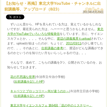
【お知らせ・再掲】東北大学YouTube・チャンネルに出
前講義等、アップロード（8/23）
2013年8月23日
ずいぶん昔から、HPを見られている方は、覚えているかもしれな
いですが、最近見られた方は、へーーーと思うかもしれません。
東北
大学がYouTubeでいろいろな情報発信
をしています。主に、サイエン
スカフェとか。。。。そんな中に、
渡辺の講義風景もupload
されてい
ます。uploadが始まったのが、ちょうど、
2011/03/11
の少し後でした
ので、。。そのあとに、
出前講義の参考
に、渡辺がどんな講義ができ
るのかというのを知りたい方もいらっしゃるのでは。。。
そんなで、改めて、こちらの講義を3つ、公開されているのを、お
知らせしておきます。
花の不思議な世界
(今治市立今治小学校)
(
出前講義を記したHP
)
キャベツとブロッコリー～何が違うのか～
(今治市立日吉小学校)
(
出前講義を記したHP
)
東北大学サイエンスカフェ 第64回「花の中のミステリー」