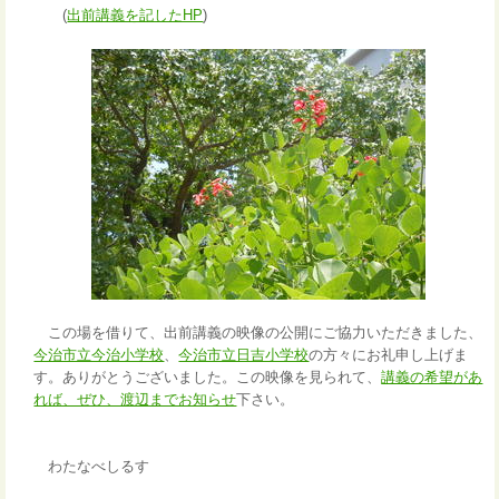
(
出前講義を記したHP
)
この場を借りて、出前講義の映像の公開にご協力いただきました、
今治市立今治小学校
、
今治市立日吉小学校
の方々にお礼申し上げま
す。ありがとうございました。この映像を見られて、
講義の希望があ
れば、ぜひ、渡辺までお知らせ
下さい。
わたなべしるす